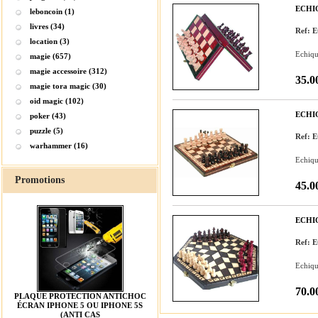
ECHI
leboncoin (1)
livres (34)
Ref: 
location (3)
Echiqui
magie (657)
magie accessoire (312)
35.0
magie tora magic (30)
oid magic (102)
ECHI
poker (43)
puzzle (5)
Ref: 
warhammer (16)
Echiqui
Promotions
45.0
ECHI
Ref: 
Echiqui
70.0
PLAQUE PROTECTION ANTICHOC
ÉCRAN IPHONE 5 OU IPHONE 5S
(ANTI CAS