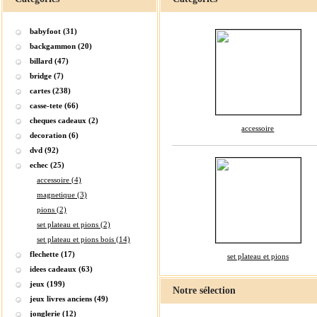
babyfoot (31)
backgammon (20)
billard (47)
bridge (7)
cartes (238)
casse-tete (66)
cheques cadeaux (2)
accessoire
decoration (6)
dvd (92)
echec (25)
accessoire (4)
magnetique (3)
pions (2)
set plateau et pions (2)
set plateau et pions bois (14)
flechette (17)
set plateau et pions
idees cadeaux (63)
jeux (199)
Notre sélection
jeux livres anciens (49)
jonglerie (12)