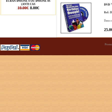
ÉCRAN IPHONE 4 OU IPHONE 4S
(ANTI CAS
DVD 
10.00€
8.00€
Ref:
Dans c
25.0
Promo