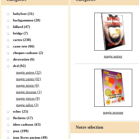
babyfoot (31)
backgammon (20)
billard (47)
bridge (7)
cartes (238)
casse-tete (66)
cheques cadeaux (2)
magie autres
decoration (6)
dvd (92)
magie autres (32)
magie cartes (41)
magie mixte (6)
magie mousse (1)
magie pieces (9)
magie salon (3)
echec (25)
magie mousse
flechette (17)
idees cadeaux (63)
Notre sélection
jeux (199)
jeux livres anciens (49)