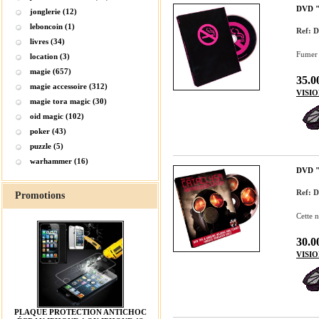
DVD 
jonglerie (12)
leboncoin (1)
Ref:
livres (34)
Fumer 
location (3)
magie (657)
35.0
magie accessoire (312)
VISI
magie tora magic (30)
oid magic (102)
poker (43)
puzzle (5)
warhammer (16)
DVD 
Ref: 
Promotions
Cette 
30.0
VISI
PLAQUE PROTECTION ANTICHOC