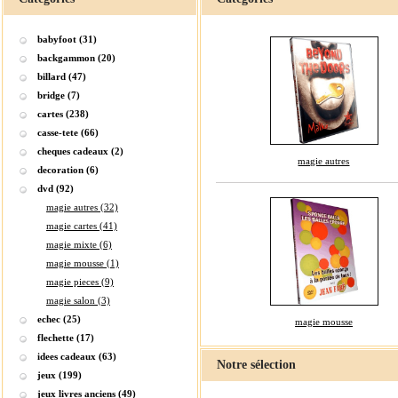
babyfoot (31)
backgammon (20)
billard (47)
bridge (7)
cartes (238)
casse-tete (66)
cheques cadeaux (2)
magie autres
decoration (6)
dvd (92)
magie autres (32)
magie cartes (41)
magie mixte (6)
magie mousse (1)
magie pieces (9)
magie salon (3)
echec (25)
magie mousse
flechette (17)
idees cadeaux (63)
Notre sélection
jeux (199)
jeux livres anciens (49)