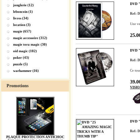
DVD 
jonglerie (12)
leboncoin (1)
Ref:
livres (34)
Une ve
location (3)
magie (657)
25.0
magie accessoire (312)
magie tora magic (30)
DVD 
oid magic (102)
poker (43)
Ref:
puzzle (5)
Ce tour
warhammer (16)
39.0
Promotions
VISI
DVD 
Ref: 
PLAQUE PROTECTION ANTICHOC