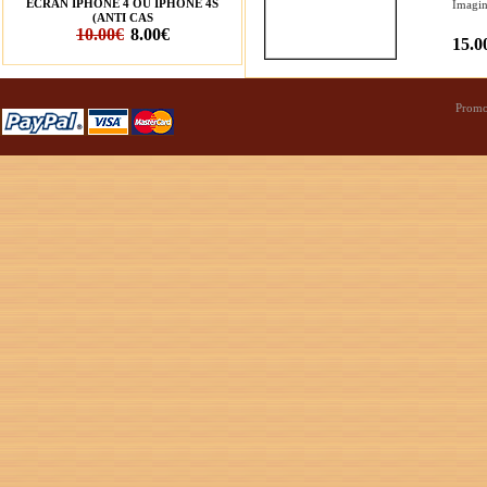
ÉCRAN IPHONE 4 OU IPHONE 4S
Imagine
(ANTI CAS
10.00€
8.00€
15.0
Promo