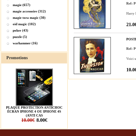
Ref:
magie (657)
magie accessoire (312)
Harry K
magie tora magic (30)
21.0
oid magic (102)
poker (43)
puzzle (5)
POST
warhammer (16)
Ref:
Promotions
Voici 
10.0
PLAQUE PROTECTION ANTICHOC
ÉCRAN IPHONE 4 OU IPHONE 4S
(ANTI CAS
10.00€
8.00€