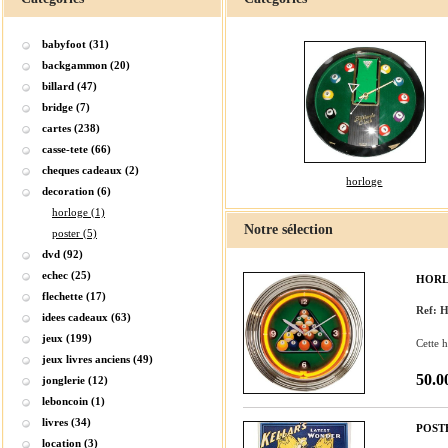
babyfoot (31)
backgammon (20)
billard (47)
bridge (7)
cartes (238)
casse-tete (66)
cheques cadeaux (2)
horloge
decoration (6)
horloge (1)
Notre sélection
poster (5)
dvd (92)
echec (25)
HORL
flechette (17)
Ref: 
idees cadeaux (63)
jeux (199)
Cette h
jeux livres anciens (49)
50.0
jonglerie (12)
leboncoin (1)
livres (34)
POST
location (3)