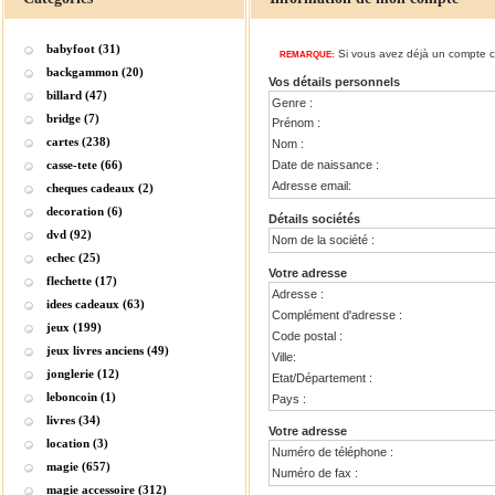
babyfoot (31)
Si vous avez déjà un compte ch
REMARQUE:
backgammon (20)
Vos détails personnels
billard (47)
Genre :
bridge (7)
Prénom :
cartes (238)
Nom :
casse-tete (66)
Date de naissance :
Adresse email:
cheques cadeaux (2)
decoration (6)
Détails sociétés
dvd (92)
Nom de la société :
echec (25)
Votre adresse
flechette (17)
Adresse :
idees cadeaux (63)
Complément d'adresse :
jeux (199)
Code postal :
jeux livres anciens (49)
Ville:
jonglerie (12)
Etat/Département :
leboncoin (1)
Pays :
livres (34)
Votre adresse
location (3)
Numéro de téléphone :
magie (657)
Numéro de fax :
magie accessoire (312)