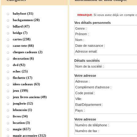
babyfoot (31)
Si vous avez déjà un compte ch
REMARQUE:
backgammon (20)
Vos détails personnels
billard (47)
Genre :
bridge (7)
Prénom :
cartes (238)
Nom :
casse-tete (66)
Date de naissance :
Adresse email:
cheques cadeaux (2)
decoration (6)
Détails sociétés
dvd (92)
Nom de la société :
echec (25)
Votre adresse
flechette (17)
Adresse :
idees cadeaux (63)
Complément d'adresse :
jeux (199)
Code postal :
jeux livres anciens (49)
Ville:
jonglerie (12)
Etat/Département :
leboncoin (1)
Pays :
livres (34)
Votre adresse
location (3)
Numéro de téléphone :
magie (657)
Numéro de fax :
magie accessoire (312)