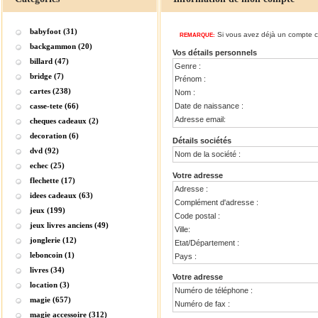
babyfoot (31)
Si vous avez déjà un compte ch
REMARQUE:
backgammon (20)
Vos détails personnels
billard (47)
Genre :
bridge (7)
Prénom :
cartes (238)
Nom :
casse-tete (66)
Date de naissance :
Adresse email:
cheques cadeaux (2)
decoration (6)
Détails sociétés
dvd (92)
Nom de la société :
echec (25)
Votre adresse
flechette (17)
Adresse :
idees cadeaux (63)
Complément d'adresse :
jeux (199)
Code postal :
jeux livres anciens (49)
Ville:
jonglerie (12)
Etat/Département :
leboncoin (1)
Pays :
livres (34)
Votre adresse
location (3)
Numéro de téléphone :
magie (657)
Numéro de fax :
magie accessoire (312)