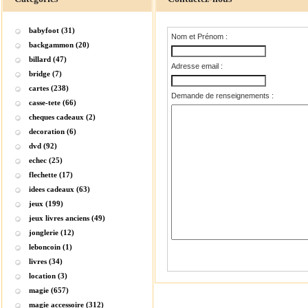
babyfoot (31)
Nom et Prénom :
backgammon (20)
billard (47)
Adresse email :
bridge (7)
cartes (238)
Demande de renseignements :
casse-tete (66)
cheques cadeaux (2)
decoration (6)
dvd (92)
echec (25)
flechette (17)
idees cadeaux (63)
jeux (199)
jeux livres anciens (49)
jonglerie (12)
leboncoin (1)
livres (34)
location (3)
magie (657)
magie accessoire (312)