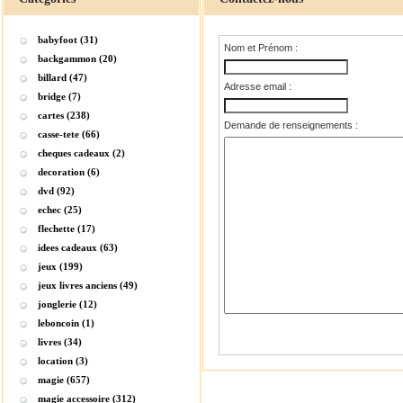
babyfoot (31)
Nom et Prénom :
backgammon (20)
billard (47)
Adresse email :
bridge (7)
cartes (238)
Demande de renseignements :
casse-tete (66)
cheques cadeaux (2)
decoration (6)
dvd (92)
echec (25)
flechette (17)
idees cadeaux (63)
jeux (199)
jeux livres anciens (49)
jonglerie (12)
leboncoin (1)
livres (34)
location (3)
magie (657)
magie accessoire (312)