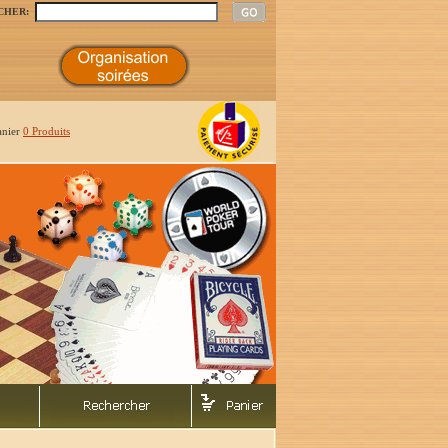
CHER:
anier
0 Produits