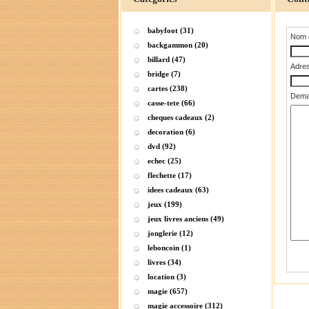
babyfoot (31)
Nom 
backgammon (20)
billard (47)
Adres
bridge (7)
cartes (238)
Dema
casse-tete (66)
cheques cadeaux (2)
decoration (6)
dvd (92)
echec (25)
flechette (17)
idees cadeaux (63)
jeux (199)
jeux livres anciens (49)
jonglerie (12)
leboncoin (1)
livres (34)
location (3)
magie (657)
magie accessoire (312)