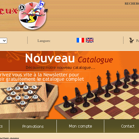
RECHER
Langues:
P
actez-nous