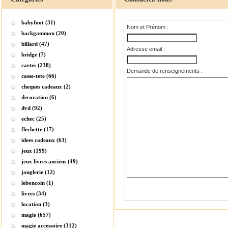
babyfoot (31)
Nom et Prénom :
backgammon (20)
billard (47)
Adresse email :
bridge (7)
cartes (238)
Demande de renseignements :
casse-tete (66)
cheques cadeaux (2)
decoration (6)
dvd (92)
echec (25)
flechette (17)
idees cadeaux (63)
jeux (199)
jeux livres anciens (49)
jonglerie (12)
leboncoin (1)
livres (34)
location (3)
magie (657)
magie accessoire (312)