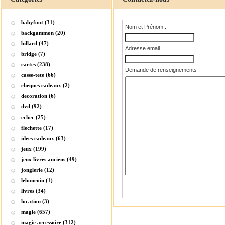
babyfoot (31)
Nom et Prénom :
backgammon (20)
billard (47)
Adresse email :
bridge (7)
cartes (238)
Demande de renseignements :
casse-tete (66)
cheques cadeaux (2)
decoration (6)
dvd (92)
echec (25)
flechette (17)
idees cadeaux (63)
jeux (199)
jeux livres anciens (49)
jonglerie (12)
leboncoin (1)
livres (34)
location (3)
magie (657)
magie accessoire (312)