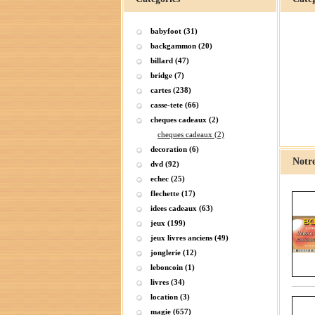
babyfoot (31)
backgammon (20)
billard (47)
bridge (7)
cartes (238)
casse-tete (66)
cheques cadeaux (2)
cheques cadeaux (2)
decoration (6)
Notre
dvd (92)
echec (25)
flechette (17)
idees cadeaux (63)
jeux (199)
jeux livres anciens (49)
jonglerie (12)
leboncoin (1)
livres (34)
location (3)
magie (657)