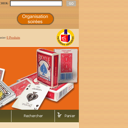
CHER:
anier
0 Produits