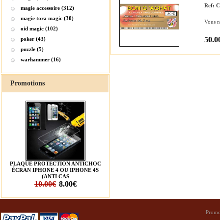
Ref: 
magie accessoire (312)
magie tora magic (30)
Vous n
oid magic (102)
50.0
poker (43)
puzzle (5)
warhammer (16)
Promotions
PLAQUE PROTECTION ANTICHOC
ÉCRAN IPHONE 4 OU IPHONE 4S
(ANTI CAS
10.00€
8.00€
Promo