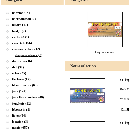
babyfoot (31)
backgammon (20)
billard (47)
bridge (7)
cartes (238)
casse-tete (66)
cheques cadeaux (2)
cheques cadeaux
cheques cadeaux (2)
decoration (6)
Notre sélection
dvd (92)
echec (25)
flechette (17)
CHÈQ
idees cadeaux (63)
Ref: 
jeux (199)
jeux livres anciens (49)
Vous n
jonglerie (12)
15.0
leboncoin (1)
livres (34)
location (3)
CHÈQ
magie (657)