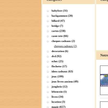
babyfoot (31)
backgammon (20)
billard (47)
bridge (7)
cartes (238)
casse-tete (66)
cheques cadeaux (2)
cheques cadeaux (2)
decoration (6)
Notre
dvd (92)
echec (25)
flechette (17)
idees cadeaux (63)
jeux (199)
jeux livres anciens (49)
jonglerie (12)
leboncoin (1)
livres (34)
location (3)
magie (657)