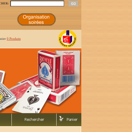
CHER:
anier
0 Produits