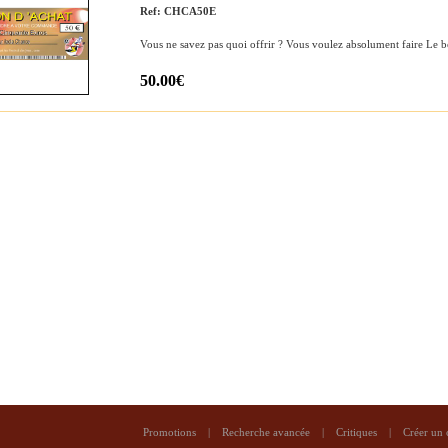
Ref: CHCA50E
Vous ne savez pas quoi offrir ? Vous voulez absolument faire Le 
50.00€
Promotions
|
Recherche avancée
|
Critiques
|
Créer un