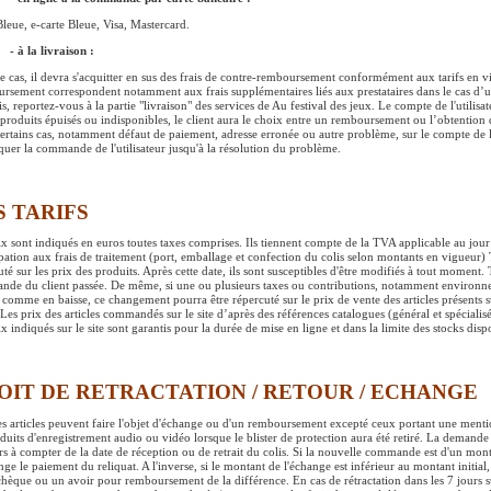
Bleue, e-carte Bleue, Visa, Mastercard.
- à la livraison :
e cas, il devra s'acquitter en sus des frais de contre-remboursement conformément aux tarifs en vig
rsement correspondent notamment aux frais supplémentaires liés aux prestataires dans le cas d’un
ais, reportez-vous à la partie "livraison" des services de Au festival des jeux. Le compte de l'utili
 produits épuisés ou indisponibles, le client aura le choix entre un remboursement ou l’obtention 
ertains cas, notamment défaut de paiement, adresse erronée ou autre problème, sur le compte de l'u
quer la commande de l'utilisateur jusqu'à la résolution du problème.
S TARIFS
ix sont indiqués en euros toutes taxes comprises. Ils tiennent compte de la TVA applicable au jo
ipation aux frais de traitement (port, emballage et confection du colis selon montants en vigueur
uté sur les prix des produits. Après cette date, ils sont susceptibles d'être modifiés à tout moment.
de du client passée. De même, si une ou plusieurs taxes ou contributions, notamment environnem
 comme en baisse, ce changement pourra être répercuté sur le prix de vente des articles présents s
Les prix des articles commandés sur le site d’après des références catalogues (général et spécialisés
x indiqués sur le site sont garantis pour la durée de mise en ligne et dans la limite des stocks disp
OIT DE RETRACTATION / RETOUR / ECHANGE
es articles peuvent faire l'objet d'échange ou d'un remboursement excepté ceux portant une mentio
oduits d'enregistrement audio ou vidéo lorsque le blister de protection aura été retiré. La demande 
rs à compter de la date de réception ou de retrait du colis. Si la nouvelle commande est d'un monta
nge le paiement du reliquat. A l'inverse, si le montant de l'échange est inférieur au montant initial
-chèque ou un avoir pour remboursement de la différence. En cas de rétractation dans les 7 jours su