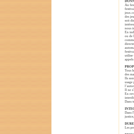
DONN
Au fes
festiv
jeux.c
des je
soit d
intére
nous i
En ind
ou de 
commer
direct
automa
festiv
utilis
appels
PROP
Tous l
des ma
Ils son
usage 
l’autor
Il ne s
En rev
interdi
Dans t
INTE
Dans l
justice
DURE
Les pr