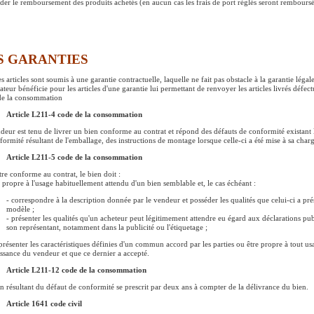
er le remboursement des produits achetés (en aucun cas les frais de port réglés seront remboursé
S GARANTIES
s articles sont soumis à une garantie contractuelle, laquelle ne fait pas obstacle à la garantie légal
isateur bénéficie pour les articles d'une garantie lui permettant de renvoyer les articles livrés dé
de la consommation
Article L211-4 code de la consommation
deur est tenu de livrer un bien conforme au contrat et répond des défauts de conformité existant 
formité résultant de l'emballage, des instructions de montage lorsque celle-ci a été mise à sa charge
Article L211-5 code de la consommation
tre conforme au contrat, le bien doit :
e propre à l'usage habituellement attendu d'un bien semblable et, le cas échéant :
- correspondre à la description donnée par le vendeur et posséder les qualités que celui-ci a pr
modèle ;
- présenter les qualités qu'un acheteur peut légitimement attendre eu égard aux déclarations pub
son représentant, notamment dans la publicité ou l'étiquetage ;
présenter les caractéristiques définies d'un commun accord par les parties ou être propre à tout usa
ssance du vendeur et que ce dernier a accepté.
Article L211-12 code de la consommation
on résultant du défaut de conformité se prescrit par deux ans à compter de la délivrance du bien.
Article 1641 code civil