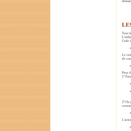
demand
LE
Tous le
L'util
Code 
Le ven
de con
Pour ê
1º Etr
2º Ou 
connai
L'acti