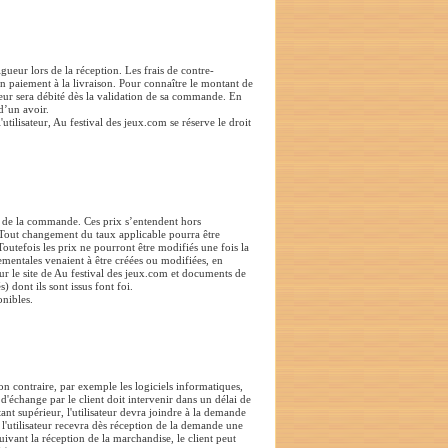
ueur lors de la réception. Les frais de contre-
 paiement à la livraison. Pour connaître le montant de
sateur sera débité dès la validation de sa commande. En
d’un avoir.
tilisateur, Au festival des jeux.com se réserve le droit
ur de la commande. Ces prix s’entendent hors
) Tout changement du taux applicable pourra être
 Toutefois les prix ne pourront être modifiés une fois la
entales venaient à être créées ou modifiées, en
ur le site de Au festival des jeux.com et documents de
) dont ils sont issus font foi.
onibles.
n contraire, par exemple les logiciels informatiques,
d'échange par le client doit intervenir dans un délai de
nt supérieur, l'utilisateur devra joindre à la demande
, l'utilisateur recevra dès réception de la demande une
ivant la réception de la marchandise, le client peut