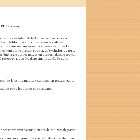
:
RCS Cannes
,
t via le site Internet de Au festival des jeux.com
 L'expédition des colis pourra territorialement
 conditions ne concernent à titre exclusif que les
vement par le présent contrat, à l'exclusion de toute
ée être régie par les usages en vigueur dans le secteur
à respecter toutes les dispositions du Code de la
sateur, de la commande aux services, en passant par le
mande entre les parties contractantes.
ée de ses coordonnées complètes et de son mot de passe
station sur ce point interviendra dans le cadre d'un