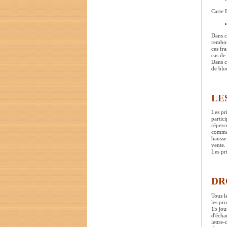
Carte 
Dans c
rembou
ces fr
cas de
Dans c
de blo
LE
Les pr
partic
réperc
comman
hausse
vente. 
Les pri
DR
Tous l
les pr
15 jou
d'écha
lettre