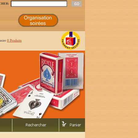
CHER:
anier
0 Produits