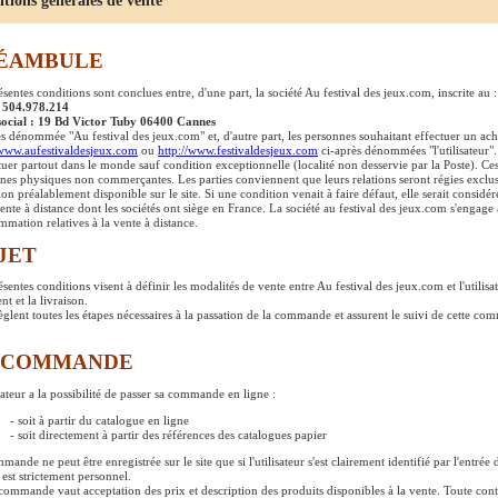
ons générales de vente
ÉAMBULE
ésentes conditions sont conclues entre, d'une part, la société Au festival des jeux.com, inscrite au 
: 504.978.214
social : 19 Bd Victor Tuby 06400 Cannes
ès dénommée "Au festival des jeux.com" et, d'autre part, les personnes souhaitant effectuer un acha
/www.aufestivaldesjeux.com
ou
http://www.festivaldesjeux.com
ci-après dénommées "l'utilisateur".
ctuer partout dans le monde sauf condition exceptionnelle (localité non desservie par la Poste). Ces
nes physiques non commerçantes. Les parties conviennent que leurs relations seront régies exclusi
ion préalablement disponible sur le site. Si une condition venait à faire défaut, elle serait considér
vente à distance dont les sociétés ont siège en France. La société au festival des jeux.com s'engage 
mation relatives à la vente à distance.
JET
ésentes conditions visent à définir les modalités de vente entre Au festival des jeux.com et l'utili
t et la livraison.
règlent toutes les étapes nécessaires à la passation de la commande et assurent le suivi de cette com
 COMMANDE
sateur a la possibilité de passer sa commande en ligne :
- soit à partir du catalogue en ligne
- soit directement à partir des références des catalogues papier
mande ne peut être enregistrée sur le site que si l'utilisateur s'est clairement identifié par l'entr
 est strictement personnel.
commande vaut acceptation des prix et description des produits disponibles à la vente. Toute conte