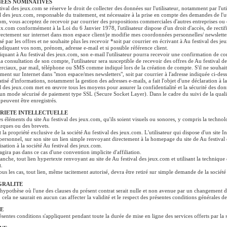
EES NOMINATIVES
tival des jeux.com se réserve le droit de collecter des données sur l'utilisateur, notamment par l'u
al des jeux.com, responsable du traitement, est nécessaire à la prise en compte des demandes de l'uti
om, vous acceptez de recevoir par courrier des propositions commerciales d'autres entreprises ou 
ux.com conformément à la Loi du 6 Janvier 1978, l'utilisateur dispose d'un droit d'accès, de rectif
irectement sur internet dans mon espace client/je modifie mes coordonnées personnelles/ newsletter
ssé par les offres et ne souhaite plus les recevoir *soit par courrier en écrivant à Au festival des
ndiquant vos nom, prénom, adresse e-mail et si possible référence client.
iquant à Au festival des jeux.com, son e-mail l'utilisateur pourra recevoir une confirmation de 
la consultation de son compte, l'utilisateur sera susceptible de recevoir des offres de Au festival d
ciaux, par mail, téléphone ou SMS comme indiqué lors de la création de compte. S'il ne souhaite
ement sur Internet dans "mon espace/mes newsletters", soit par courrier à l'adresse indiquée ci-dess
tisé d'informations, notamment la gestion des adresses e-mails, a fait l'objet d'une déclaration à
al des jeux.com met en œuvre tous les moyens pour assurer la confidentialité et la sécurité des donnée
e un mode sécurisé de paiement type SSL (Secure Socket Layer). Dans le cadre du suivi de la qualité
 peuvent être enregistrés.
RIETE INTELLECTUELLE
es éléments du site Au festival des jeux.com, qu'ils soient visuels ou sonores, y compris la technolo
rques ou des brevets.
t la propriété exclusive de la société Au festival des jeux.com. L'utilisateur qui dispose d'un site I
personnel, sur son site un lien simple renvoyant directement à la homepage du site de Au festiva
isation à la société Au festival des jeux.com.
'agira pas dans ce cas d'une convention implicite d'affiliation.
anche, tout lien hypertexte renvoyant au site de Au festival des jeux.com et utilisant la techniqu
t.
ous les cas, tout lien, même tacitement autorisé, devra être retiré sur simple demande de la sociét
GRALITE
'hypothèse où l'une des clauses du présent contrat serait nulle et non avenue par un changement d
, cela ne saurait en aucun cas affecter la validité et le respect des présentes conditions générales d
E
ésentes conditions s'appliquent pendant toute la durée de mise en ligne des services offerts par la 