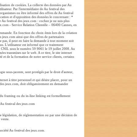
tilisation de cookies. La collecte des données par Au
lisateur. Par l'intermédiaire de Au festival des
organismes ou être informé des offres de Au festival
ication et d'opposition des données le concernant : *
 Au festival des jeux.com : cochez je ne suis plus
 jeux.com - Service Relation Clientèle – 06400 Cannes, en
commande. En fonction du choix émis lors de la création
es jeux.com ainsi que des offres de partenaires
 pas, il peut en faire la demande à tout moment soit
us. L'utilisateur est informé que ce traitement
 la CNIL sous le numéro 59 9061 le 19 juillet 2008. Au
s transmises sur le web. A ce titre, le site internet
 et de la formation de notre service clients, certains
gie sous-jacente, sont protégés par le droit d'auteur,
nternet à titre personnel et qui désire placer, pour un
l des jeux.com, doit obligatoirement en demander
e du framing ou du in-line linking est formellement
é Au festival des jeux.com
e législation, de réglementation ou par une décision de
e vente.
société Au festival des jeux.com.