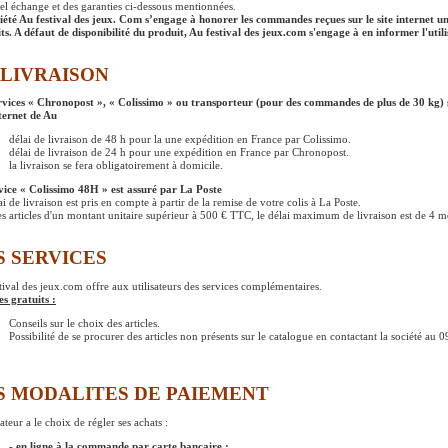
el échange et des garanties ci-dessous mentionnées.
iété Au festival des jeux. Com s’engage à honorer les commandes reçues sur le site internet un
ts. A défaut de disponibilité du produit, Au festival des jeux.com s'engage à en informer l'utili
 LIVRAISON
rvices « Chronopost », « Colissimo » ou transporteur (pour des commandes de plus de 30 kg) 
nternet de Au
délai de livraison de 48 h pour la une expédition en France par Colissimo.
délai de livraison de 24 h pour une expédition en France par Chronopost.
la livraison se fera obligatoirement à domicile.
vice « Colissimo 48H » est assuré par La Poste
i de livraison est pris en compte à partir de la remise de votre colis à La Poste.
es articles d'un montant unitaire supérieur à 500 € TTC, le délai maximum de livraison est de 4 m
S SERVICES
tival des jeux.com offre aux utilisateurs des services complémentaires.
es gratuits :
Conseils sur le choix des articles.
Possibilité de se procurer des articles non présents sur le catalogue en contactant la société au
S MODALITES DE PAIEMENT
sateur a le choix de régler ses achats :
- en ligne à la commande par carte bancaire :