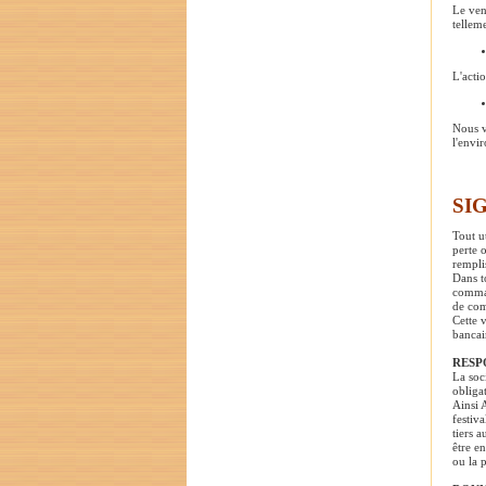
Le ven
tellem
L'acti
Nous v
l'envi
SI
Tout u
perte 
rempli
Dans t
comman
de co
Cette v
bancair
RESP
La soc
obligat
Ainsi 
festiv
tiers 
être e
ou la 