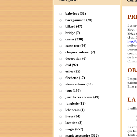
Conditi
babyfoot (31)
PR
backgammon (20)
Les pr
billard (47)
Siret 
bridge (7)
Siège 
ci-apr
cartes (238)
http:/
s'effe
casse-tete (66)
person
cheques cadeaux (2)
condit
de la 
decoration (6)
Consom
dvd (92)
OB
echec (25)
flechette (17)
Les pr
paiemen
idees cadeaux (63)
Elles 
jeux (199)
jeux livres anciens (49)
LA
jonglerie (12)
L'utili
leboncoin (1)
livres (34)
location (3)
La com
magie (657)
qui lui
Toute 
magie accessoire (312)