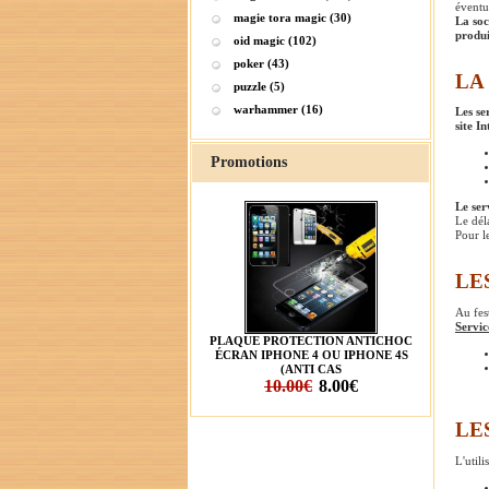
éventu
magie tora magic (30)
La soc
produi
oid magic (102)
poker (43)
LA
puzzle (5)
warhammer (16)
Les se
site I
Promotions
Le ser
Le déla
Pour l
LE
Au fes
Servic
PLAQUE PROTECTION ANTICHOC
ÉCRAN IPHONE 4 OU IPHONE 4S
(ANTI CAS
10.00€
8.00€
LE
L'utili