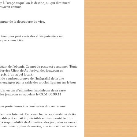
e à l'usage auquel on la destine, ou qui diminuent
les avait connus.
compter de la découverte du vice.
roniques peut avoir des effets potentiels sur
cipaux non triés.
ettant de l'obtenir. Ce mot de passe est personnel. Toute
 Service Client de Au festival des jeux.com en
 prix d’un appel local).
nde vaudront preuve de l'intégralité de la dite
gagées par la saisie des articles figurant sur le bon
ois, en cas d’utilisation frauduleuse de sa carte
ival des jeux.com en appelant le 09.51.68.99.11
pes postérieures à la conclusion du contrat une
son site Internet. En revanche, la responsabilité de Au
utable soit au fait imprévisible et insurmontable d’un
 la responsabilité de Au festival des jeux.com ne saurait
mment une rupture de service, une intrusion extérieure