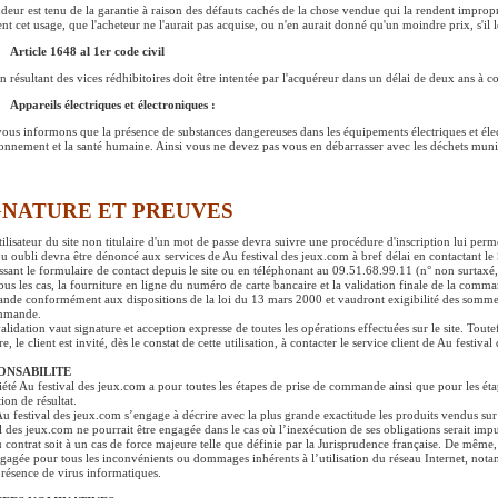
deur est tenu de la garantie à raison des défauts cachés de la chose vendue qui la rendent impropr
ent cet usage, que l'acheteur ne l'aurait pas acquise, ou n'en aurait donné qu'un moindre prix, s'il 
Article 1648 al 1er code civil
on résultant des vices rédhibitoires doit être intentée par l'acquéreur dans un délai de deux ans à 
Appareils électriques et électroniques :
ous informons que la présence de substances dangereuses dans les équipements électriques et élect
ronnement et la santé humaine. Ainsi vous ne devez pas vous en débarrasser avec les déchets muni
GNATURE ET PREUVES
tilisateur du site non titulaire d'un mot de passe devra suivre une procédure d'inscription lui perm
ou oubli devra être dénoncé aux services de Au festival des jeux.com à bref délai en contactant le
ssant le formulaire de contact depuis le site ou en téléphonant au 09.51.68.99.11 (n° non surtaxé,
ous les cas, la fourniture en ligne du numéro de carte bancaire et la validation finale de la comma
de conformément aux dispositions de la loi du 13 mars 2000 et vaudront exigibilité des sommes en
mmande.
alidation vaut signature et acception expresse de toutes les opérations effectuées sur le site. Toutef
e, le client est invité, dès le constat de cette utilisation, à contacter le service client de Au fest
ONSABILITE
iété Au festival des jeux.com a pour toutes les étapes de prise de commande ainsi que pour les éta
ion de résultat.
Au festival des jeux.com s’engage à décrire avec la plus grande exactitude les produits vendus sur 
al des jeux.com ne pourrait être engagée dans le cas où l’inexécution de ses obligations serait imp
au contrat soit à un cas de force majeure telle que définie par la Jurisprudence française. De même,
ngagée pour tous les inconvénients ou dommages inhérents à l’utilisation du réseau Internet, nota
présence de virus informatiques.