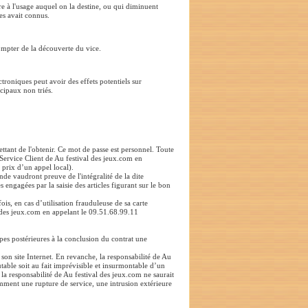
e à l'usage auquel on la destine, ou qui diminuent
les avait connus.
compter de la découverte du vice.
roniques peut avoir des effets potentiels sur
cipaux non triés.
ettant de l'obtenir. Ce mot de passe est personnel. Toute
 Service Client de Au festival des jeux.com en
 prix d’un appel local).
nde vaudront preuve de l'intégralité de la dite
gagées par la saisie des articles figurant sur le bon
ois, en cas d’utilisation frauduleuse de sa carte
ival des jeux.com en appelant le 09.51.68.99.11
pes postérieures à la conclusion du contrat une
son site Internet. En revanche, la responsabilité de Au
utable soit au fait imprévisible et insurmontable d’un
 la responsabilité de Au festival des jeux.com ne saurait
mment une rupture de service, une intrusion extérieure