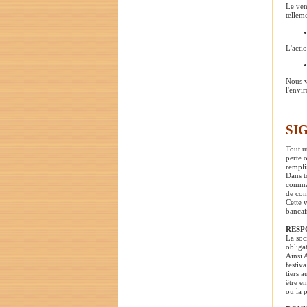
Le ven
tellem
L'acti
Nous v
l'envi
SI
Tout u
perte 
rempli
Dans t
comman
de co
Cette v
bancair
RESP
La soc
obligat
Ainsi 
festiv
tiers 
être e
ou la 