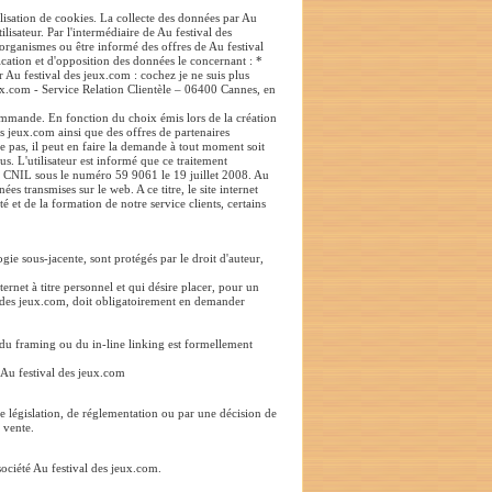
tilisation de cookies. La collecte des données par Au
lisateur. Par l'intermédiaire de Au festival des
organismes ou être informé des offres de Au festival
ication et d'opposition des données le concernant : *
 Au festival des jeux.com : cochez je ne suis plus
 jeux.com - Service Relation Clientèle – 06400 Cannes, en
commande. En fonction du choix émis lors de la création
es jeux.com ainsi que des offres de partenaires
 pas, il peut en faire la demande à tout moment soit
us. L'utilisateur est informé que ce traitement
 la CNIL sous le numéro 59 9061 le 19 juillet 2008. Au
s transmises sur le web. A ce titre, le site internet
 et de la formation de notre service clients, certains
gie sous-jacente, sont protégés par le droit d'auteur,
nternet à titre personnel et qui désire placer, pour un
l des jeux.com, doit obligatoirement en demander
e du framing ou du in-line linking est formellement
é Au festival des jeux.com
e législation, de réglementation ou par une décision de
e vente.
société Au festival des jeux.com.