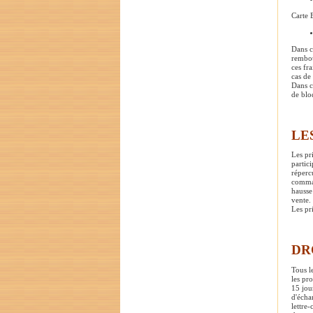
Carte 
Dans c
rembou
ces fr
cas de
Dans c
de blo
LE
Les pr
partic
réperc
comman
hausse
vente. 
Les pri
DR
Tous l
les pr
15 jou
d'écha
lettre