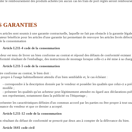
er le remboursement des produits achetés (en aucun cas les frais de port réglés seront remboursé
S GARANTIES
s articles sont soumis à une garantie contractuelle, laquelle ne fait pas obstacle à la garantie légal
isateur bénéficie pour les articles d'une garantie lui permettant de renvoyer les articles livrés dé
de la consommation
Article L211-4 code de la consommation
deur est tenu de livrer un bien conforme au contrat et répond des défauts de conformité existant 
formité résultant de l'emballage, des instructions de montage lorsque celle-ci a été mise à sa charge
Article L211-5 code de la consommation
tre conforme au contrat, le bien doit :
e propre à l'usage habituellement attendu d'un bien semblable et, le cas échéant :
- correspondre à la description donnée par le vendeur et posséder les qualités que celui-ci a pr
modèle ;
- présenter les qualités qu'un acheteur peut légitimement attendre eu égard aux déclarations pub
son représentant, notamment dans la publicité ou l'étiquetage ;
présenter les caractéristiques définies d'un commun accord par les parties ou être propre à tout usa
ssance du vendeur et que ce dernier a accepté.
Article L211-12 code de la consommation
on résultant du défaut de conformité se prescrit par deux ans à compter de la délivrance du bien.
Article 1641 code civil