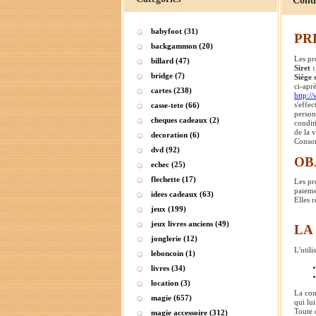
Conditi
babyfoot (31)
PR
backgammon (20)
Les pr
billard (47)
Siret 
bridge (7)
Siège 
ci-apr
cartes (238)
http:/
s'effe
casse-tete (66)
person
cheques cadeaux (2)
condit
de la 
decoration (6)
Consom
dvd (92)
OB
echec (25)
flechette (17)
Les pr
paiemen
idees cadeaux (63)
Elles 
jeux (199)
jeux livres anciens (49)
LA
jonglerie (12)
L'utili
leboncoin (1)
livres (34)
location (3)
La com
magie (657)
qui lui
Toute 
magie accessoire (312)