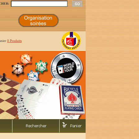
CHER:
anier
0 Produits