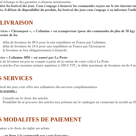
el échange et des garanties ci-dessous mentionnées.
iété Au festival des jeux. Com s’engage à honorer les commandes reçues sur le site internet un
ts. A défaut de disponibilité du produit, Au festival des jeux.com s'engage à en informer l'utili
 LIVRAISON
rvices « Chronopost », « Colissimo » ou transporteur (pour des commandes de plus de 30 kg) 
nternet de Au
délai de livraison de 48 h pour la une expédition en France par Colissimo.
délai de livraison de 24 h pour une expédition en France par Chronopost.
la livraison se fera obligatoirement à domicile.
vice « Colissimo 48H » est assuré par La Poste
i de livraison est pris en compte à partir de la remise de votre colis à La Poste.
es articles d'un montant unitaire supérieur à 500 € TTC, le délai maximum de livraison est de 4 m
S SERVICES
tival des jeux.com offre aux utilisateurs des services complémentaires.
es gratuits :
Conseils sur le choix des articles.
Possibilité de se procurer des articles non présents sur le catalogue en contactant la société au
S MODALITES DE PAIEMENT
sateur a le choix de régler ses achats :
- en ligne à la commande par carte bancaire :