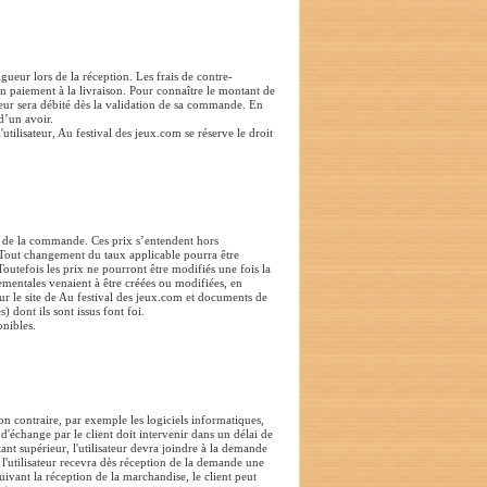
ueur lors de la réception. Les frais de contre-
 paiement à la livraison. Pour connaître le montant de
sateur sera débité dès la validation de sa commande. En
d’un avoir.
tilisateur, Au festival des jeux.com se réserve le droit
ur de la commande. Ces prix s’entendent hors
) Tout changement du taux applicable pourra être
 Toutefois les prix ne pourront être modifiés une fois la
entales venaient à être créées ou modifiées, en
ur le site de Au festival des jeux.com et documents de
) dont ils sont issus font foi.
onibles.
n contraire, par exemple les logiciels informatiques,
d'échange par le client doit intervenir dans un délai de
nt supérieur, l'utilisateur devra joindre à la demande
, l'utilisateur recevra dès réception de la demande une
ivant la réception de la marchandise, le client peut