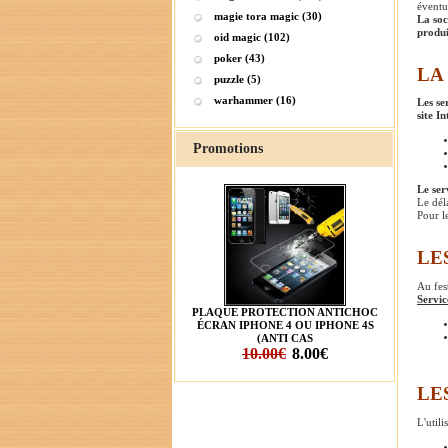
éventu
magie tora magic (30)
La soc
produi
oid magic (102)
poker (43)
LA
puzzle (5)
warhammer (16)
Les se
site I
Promotions
Le ser
Le déla
Pour l
LE
Au fes
Servic
PLAQUE PROTECTION ANTICHOC
ÉCRAN IPHONE 4 OU IPHONE 4S
(ANTI CAS
10.00€
8.00€
LE
L'utili