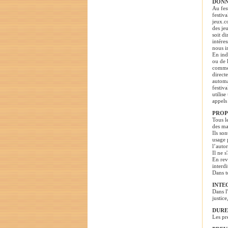
DONN
Au fes
festiv
jeux.c
des je
soit d
intére
nous i
En ind
ou de 
commer
direct
automa
festiv
utilis
appels
PROP
Tous l
des ma
Ils son
usage 
l’autor
Il ne s
En rev
interdi
Dans t
INTE
Dans l
justice
DURE
Les pr