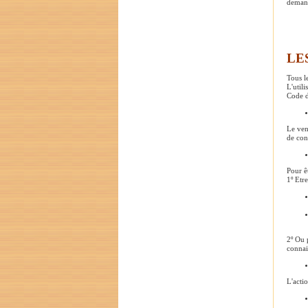
demand
LE
Tous le
L'util
Code 
Le ven
de con
Pour ê
1º Etr
2º Ou 
connai
L'acti