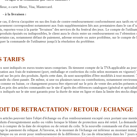
Bleue, e-carte Bleue, Visa, Mastercard.
- à la livraison :
e cas, il devra s'acquitter en sus des frais de contre-remboursement conformément aux tarifs en vig
rsement correspondent notamment aux frais supplémentaires liés aux prestataires dans le cas d’un
ais, reportez-vous à la partie "livraison" des services de Au festival des jeux. Le compte de l'utili
 produits épuisés ou indisponibles, le client aura le choix entre un remboursement ou l’obtention 
ertains cas, notamment défaut de paiement, adresse erronée ou autre problème, sur le compte de l'u
quer la commande de l'utilisateur jusqu'à la résolution du problème.
S TARIFS
ix sont indiqués en euros toutes taxes comprises. Ils tiennent compte de la TVA applicable au jo
ipation aux frais de traitement (port, emballage et confection du colis selon montants en vigueur
uté sur les prix des produits. Après cette date, ils sont susceptibles d'être modifiés à tout moment.
de du client passée. De même, si une ou plusieurs taxes ou contributions, notamment environnem
 comme en baisse, ce changement pourra être répercuté sur le prix de vente des articles présents s
Les prix des articles commandés sur le site d’après des références catalogues (général et spécialisés
x indiqués sur le site sont garantis pour la durée de mise en ligne et dans la limite des stocks disp
OIT DE RETRACTATION / RETOUR / ECHANGE
es articles peuvent faire l'objet d'échange ou d'un remboursement excepté ceux portant une mentio
oduits d'enregistrement audio ou vidéo lorsque le blister de protection aura été retiré. La demande 
rs à compter de la date de réception ou de retrait du colis. Si la nouvelle commande est d'un monta
nge le paiement du reliquat. A l'inverse, si le montant de l'échange est inférieur au montant initial
-chèque ou un avoir pour remboursement de la différence. En cas de rétractation dans les 7 jours su