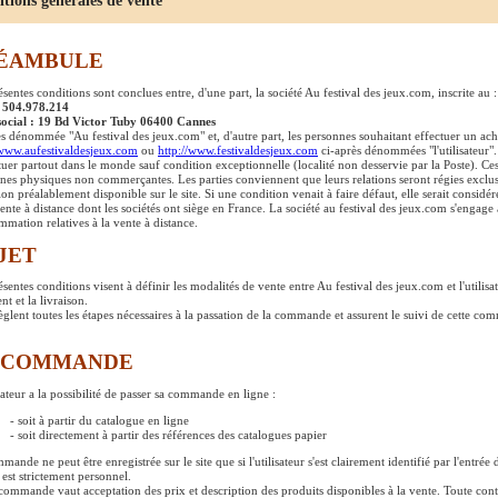
ons générales de vente
ÉAMBULE
ésentes conditions sont conclues entre, d'une part, la société Au festival des jeux.com, inscrite au 
: 504.978.214
social : 19 Bd Victor Tuby 06400 Cannes
ès dénommée "Au festival des jeux.com" et, d'autre part, les personnes souhaitant effectuer un acha
/www.aufestivaldesjeux.com
ou
http://www.festivaldesjeux.com
ci-après dénommées "l'utilisateur".
ctuer partout dans le monde sauf condition exceptionnelle (localité non desservie par la Poste). Ces
nes physiques non commerçantes. Les parties conviennent que leurs relations seront régies exclusi
ion préalablement disponible sur le site. Si une condition venait à faire défaut, elle serait considér
vente à distance dont les sociétés ont siège en France. La société au festival des jeux.com s'engage 
mation relatives à la vente à distance.
JET
ésentes conditions visent à définir les modalités de vente entre Au festival des jeux.com et l'utili
t et la livraison.
règlent toutes les étapes nécessaires à la passation de la commande et assurent le suivi de cette com
 COMMANDE
sateur a la possibilité de passer sa commande en ligne :
- soit à partir du catalogue en ligne
- soit directement à partir des références des catalogues papier
mande ne peut être enregistrée sur le site que si l'utilisateur s'est clairement identifié par l'entr
 est strictement personnel.
commande vaut acceptation des prix et description des produits disponibles à la vente. Toute conte