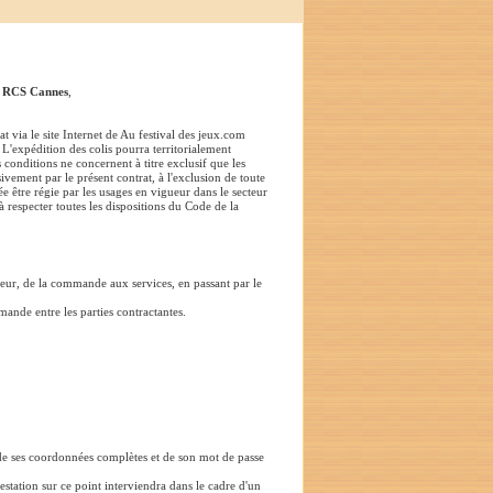
:
RCS Cannes
,
t via le site Internet de Au festival des jeux.com
 L'expédition des colis pourra territorialement
 conditions ne concernent à titre exclusif que les
vement par le présent contrat, à l'exclusion de toute
ée être régie par les usages en vigueur dans le secteur
à respecter toutes les dispositions du Code de la
sateur, de la commande aux services, en passant par le
mande entre les parties contractantes.
ée de ses coordonnées complètes et de son mot de passe
station sur ce point interviendra dans le cadre d'un