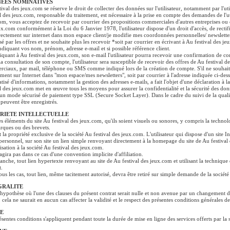
EES NOMINATIVES
tival des jeux.com se réserve le droit de collecter des données sur l'utilisateur, notamment par l'u
al des jeux.com, responsable du traitement, est nécessaire à la prise en compte des demandes de l'uti
om, vous acceptez de recevoir par courrier des propositions commerciales d'autres entreprises ou 
ux.com conformément à la Loi du 6 Janvier 1978, l'utilisateur dispose d'un droit d'accès, de rectif
irectement sur internet dans mon espace client/je modifie mes coordonnées personnelles/ newsletter
ssé par les offres et ne souhaite plus les recevoir *soit par courrier en écrivant à Au festival des
ndiquant vos nom, prénom, adresse e-mail et si possible référence client.
iquant à Au festival des jeux.com, son e-mail l'utilisateur pourra recevoir une confirmation de 
la consultation de son compte, l'utilisateur sera susceptible de recevoir des offres de Au festival d
ciaux, par mail, téléphone ou SMS comme indiqué lors de la création de compte. S'il ne souhaite
ement sur Internet dans "mon espace/mes newsletters", soit par courrier à l'adresse indiquée ci-dess
tisé d'informations, notamment la gestion des adresses e-mails, a fait l'objet d'une déclaration à
al des jeux.com met en œuvre tous les moyens pour assurer la confidentialité et la sécurité des donnée
e un mode sécurisé de paiement type SSL (Secure Socket Layer). Dans le cadre du suivi de la qualité
 peuvent être enregistrés.
RIETE INTELLECTUELLE
es éléments du site Au festival des jeux.com, qu'ils soient visuels ou sonores, y compris la technolo
rques ou des brevets.
t la propriété exclusive de la société Au festival des jeux.com. L'utilisateur qui dispose d'un site I
personnel, sur son site un lien simple renvoyant directement à la homepage du site de Au festiva
isation à la société Au festival des jeux.com.
'agira pas dans ce cas d'une convention implicite d'affiliation.
anche, tout lien hypertexte renvoyant au site de Au festival des jeux.com et utilisant la techniqu
t.
ous les cas, tout lien, même tacitement autorisé, devra être retiré sur simple demande de la sociét
GRALITE
'hypothèse où l'une des clauses du présent contrat serait nulle et non avenue par un changement d
, cela ne saurait en aucun cas affecter la validité et le respect des présentes conditions générales d
E
ésentes conditions s'appliquent pendant toute la durée de mise en ligne des services offerts par la 