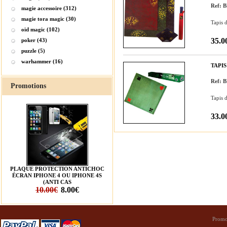
Ref: 
magie accessoire (312)
magie tora magic (30)
Tapis 
oid magic (102)
35.0
poker (43)
puzzle (5)
warhammer (16)
TAPIS
Ref: 
Promotions
Tapis d
33.0
PLAQUE PROTECTION ANTICHOC
ÉCRAN IPHONE 4 OU IPHONE 4S
(ANTI CAS
10.00€
8.00€
Promo