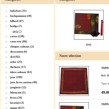
babyfoot (31)
backgammon (20)
billard (47)
bridge (7)
tapis (7)
cartes (238)
casse-tete (66)
tapis
cheques cadeaux (2)
decoration (6)
Notre sélection
dvd (92)
echec (25)
flechette (17)
TAPI
idees cadeaux (63)
Ref:
jeux (199)
jeux livres anciens (49)
Tapis 
jonglerie (12)
49.0
leboncoin (1)
livres (34)
location (3)
TAPIS
magie (657)