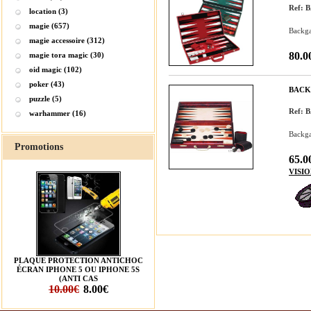
Ref:
location (3)
magie (657)
Backga
magie accessoire (312)
80.0
magie tora magic (30)
oid magic (102)
poker (43)
BACKG
puzzle (5)
Ref:
warhammer (16)
Backga
Promotions
65.0
VISI
PLAQUE PROTECTION ANTICHOC
ÉCRAN IPHONE 5 OU IPHONE 5S
(ANTI CAS
10.00€
8.00€