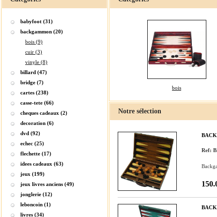
babyfoot (31)
backgammon (20)
bois (9)
cuir (3)
vinyle (8)
billard (47)
bridge (7)
bois
cartes (238)
casse-tete (66)
Notre sélection
cheques cadeaux (2)
decoration (6)
dvd (92)
BACK
echec (25)
Ref:
flechette (17)
idees cadeaux (63)
Backga
jeux (199)
150.
jeux livres anciens (49)
jonglerie (12)
leboncoin (1)
BACK
livres (34)