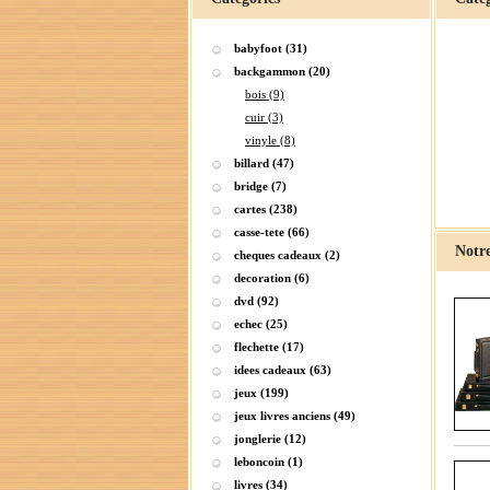
babyfoot (31)
backgammon (20)
bois (9)
cuir (3)
vinyle (8)
billard (47)
bridge (7)
cartes (238)
casse-tete (66)
Notre
cheques cadeaux (2)
decoration (6)
dvd (92)
echec (25)
flechette (17)
idees cadeaux (63)
jeux (199)
jeux livres anciens (49)
jonglerie (12)
leboncoin (1)
livres (34)