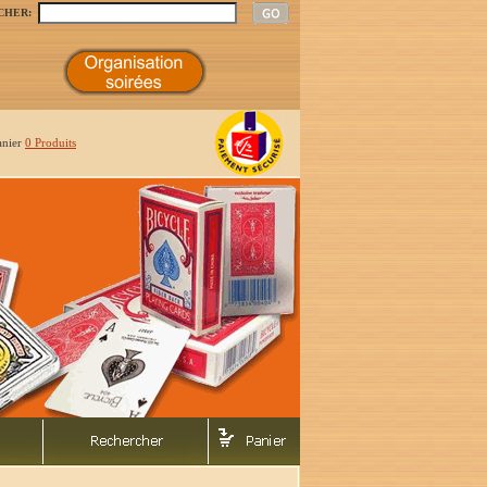
CHER:
anier
0 Produits