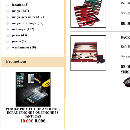
Ref:
location (3)
magie (657)
Backga
magie accessoire (312)
80.0
magie tora magic (30)
oid magic (102)
poker (43)
BACKG
puzzle (5)
Ref:
warhammer (16)
Backga
Promotions
65.0
VISI
PLAQUE PROTECTION ANTICHOC
ÉCRAN IPHONE 5 OU IPHONE 5S
(ANTI CAS
10.00€
8.00€