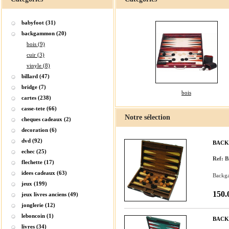
babyfoot (31)
backgammon (20)
bois (9)
cuir (3)
vinyle (8)
billard (47)
bridge (7)
bois
cartes (238)
casse-tete (66)
Notre sélection
cheques cadeaux (2)
decoration (6)
dvd (92)
BACK
echec (25)
Ref:
flechette (17)
idees cadeaux (63)
Backga
jeux (199)
150.
jeux livres anciens (49)
jonglerie (12)
leboncoin (1)
BACK
livres (34)