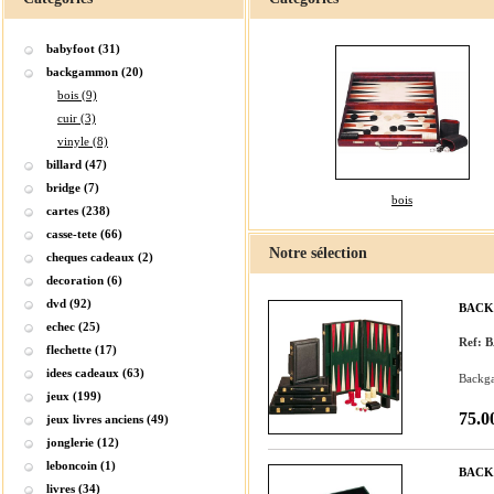
babyfoot (31)
backgammon (20)
bois (9)
cuir (3)
vinyle (8)
billard (47)
bridge (7)
bois
cartes (238)
casse-tete (66)
Notre sélection
cheques cadeaux (2)
decoration (6)
dvd (92)
BACK
echec (25)
Ref:
flechette (17)
idees cadeaux (63)
Backga
jeux (199)
75.0
jeux livres anciens (49)
jonglerie (12)
leboncoin (1)
BACK
livres (34)