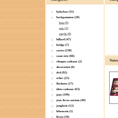
babyfoot (31)
backgammon (20)
bois (9)
cuir (3)
vinyle (8)
billard (47)
bridge (7)
cartes (238)
casse-tete (66)
Notre
cheques cadeaux (2)
decoration (6)
dvd (92)
echec (25)
flechette (17)
idees cadeaux (63)
jeux (199)
jeux livres anciens (49)
jonglerie (12)
leboncoin (1)
livres (34)