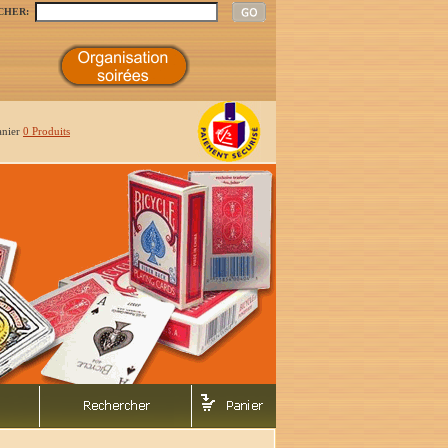
CHER:
anier
0 Produits