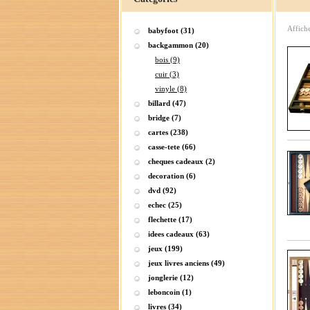
Affich
babyfoot (31)
backgammon (20)
bois (9)
cuir (3)
vinyle (8)
billard (47)
bridge (7)
cartes (238)
casse-tete (66)
cheques cadeaux (2)
decoration (6)
dvd (92)
echec (25)
flechette (17)
idees cadeaux (63)
jeux (199)
jeux livres anciens (49)
jonglerie (12)
leboncoin (1)
livres (34)