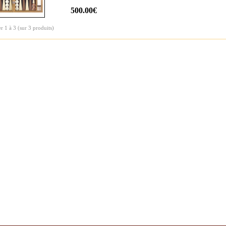
500.00€
er
1
à
3
(sur
3
produits)