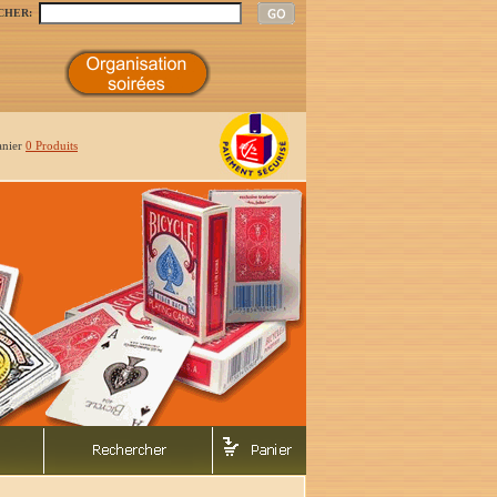
CHER:
anier
0 Produits