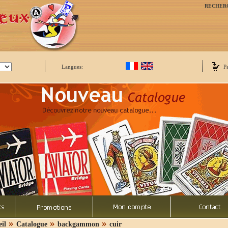
RECHER
Langues:
P
»
»
»
il
Catalogue
backgammon
cuir