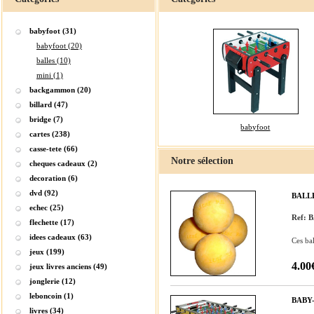
babyfoot (31)
babyfoot (20)
balles (10)
mini (1)
backgammon (20)
billard (47)
bridge (7)
babyfoot
cartes (238)
casse-tete (66)
Notre sélection
cheques cadeaux (2)
decoration (6)
dvd (92)
BALL
echec (25)
Ref:
flechette (17)
idees cadeaux (63)
Ces ba
jeux (199)
4.00
jeux livres anciens (49)
jonglerie (12)
leboncoin (1)
BABY
livres (34)