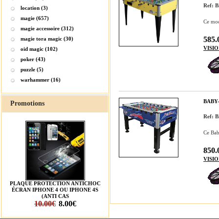
Ref: 
location (3)
magie (657)
Ce mod
magie accessoire (312)
585.
magie tora magic (30)
VISI
oid magic (102)
poker (43)
puzzle (5)
warhammer (16)
BABY
Promotions
Ref:
Ce Bab
850.
VISI
PLAQUE PROTECTION ANTICHOC
ÉCRAN IPHONE 4 OU IPHONE 4S
(ANTI CAS
10.00€
8.00€