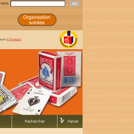
CHER:
anier
0 Produits