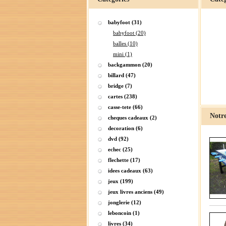
babyfoot (31)
babyfoot (20)
balles (10)
mini (1)
backgammon (20)
billard (47)
bridge (7)
cartes (238)
casse-tete (66)
Notre
cheques cadeaux (2)
decoration (6)
dvd (92)
echec (25)
flechette (17)
idees cadeaux (63)
jeux (199)
jeux livres anciens (49)
jonglerie (12)
leboncoin (1)
livres (34)