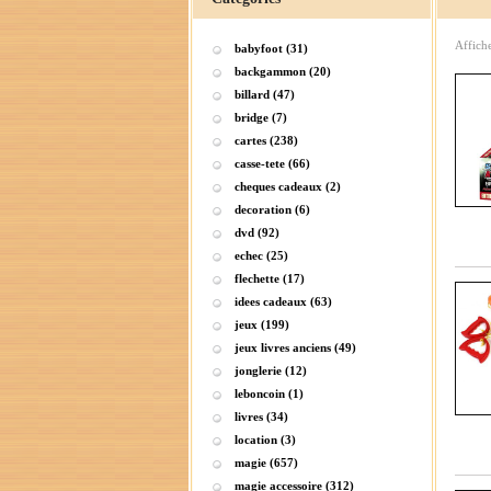
Affich
babyfoot (31)
backgammon (20)
billard (47)
bridge (7)
cartes (238)
casse-tete (66)
cheques cadeaux (2)
decoration (6)
dvd (92)
echec (25)
flechette (17)
idees cadeaux (63)
jeux (199)
jeux livres anciens (49)
jonglerie (12)
leboncoin (1)
livres (34)
location (3)
magie (657)
magie accessoire (312)