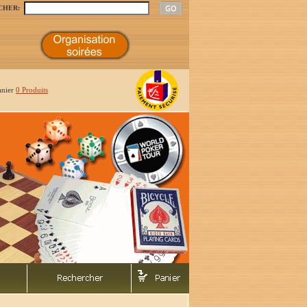
CHER:
anier
0 Produits