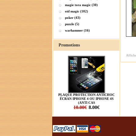
magie tora magic (30)
oid magic (102)
poker (43)
puzzle (5)
warhammer (16)
Promotions
Affich
PLAQUE PROTECTION ANTICHOC
ÉCRAN IPHONE 4 OU IPHONE 4S
(ANTI CAS
10.00€
8.00€