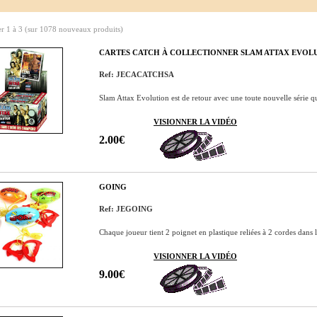
er
1
à
3
(sur
1078
nouveaux produits)
CARTES CATCH À COLLECTIONNER SLAM ATTAX EVOL
Ref: JECACATCHSA
Slam Attax Evolution est de retour avec une toute nouvelle série qu
VISIONNER LA VIDÉO
2.00€
GOING
Ref: JEGOING
Chaque joueur tient 2 poignet en plastique reliées à 2 cordes dans 
VISIONNER LA VIDÉO
9.00€