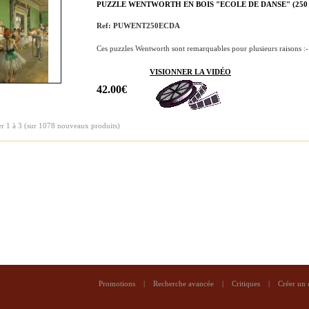
PUZZLE WENTWORTH EN BOIS "ECOLE DE DANSE" (250 
Ref: PUWENT250ECDA
Ces puzzles Wentworth sont remarquables pour plusieurs raisons :-
VISIONNER LA VIDÉO
42.00€
er
1
à
3
(sur
1078
nouveaux produits)
Promotions
|
Recherche avancée
|
Critiques
|
Créer un