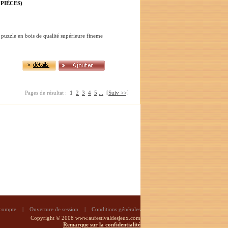
PIÈCES)
 puzzle en bois de qualité supérieure fineme
Pages de résultat :
1
2
3
4
5
...
[Suiv >>]
 compte
|
Ouverture de session
|
Conditions générales
Copyright © 2008 www.aufestivaldesjeux.com
Remarque sur la confidentialité