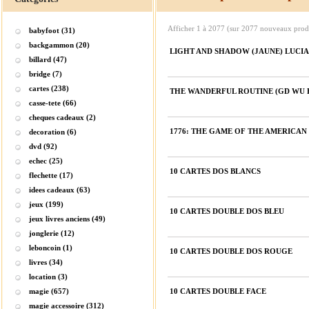
Afficher
1
à
2077
(sur
2077
nouveaux produ
babyfoot (31)
backgammon (20)
LIGHT AND SHADOW (JAUNE) LUCI
billard (47)
bridge (7)
cartes (238)
THE WANDERFUL ROUTINE (GD WU E
casse-tete (66)
cheques cadeaux (2)
1776: THE GAME OF THE AMERICAN
decoration (6)
dvd (92)
echec (25)
10 CARTES DOS BLANCS
flechette (17)
idees cadeaux (63)
jeux (199)
10 CARTES DOUBLE DOS BLEU
jeux livres anciens (49)
jonglerie (12)
leboncoin (1)
10 CARTES DOUBLE DOS ROUGE
livres (34)
location (3)
magie (657)
10 CARTES DOUBLE FACE
magie accessoire (312)