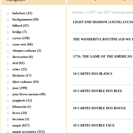
Afficher
1
à
2077
(sur
2077
nouveaux produ
babyfoot (31)
backgammon (20)
LIGHT AND SHADOW (JAUNE) LUCI
billard (47)
bridge (7)
cartes (238)
THE WANDERFUL ROUTINE (GD WU E
casse-tete (66)
cheques cadeaux (2)
1776: THE GAME OF THE AMERICAN
decoration (6)
dvd (92)
echec (25)
10 CARTES DOS BLANCS
flechette (17)
idees cadeaux (63)
jeux (199)
10 CARTES DOUBLE DOS BLEU
jeux livres anciens (49)
jonglerie (12)
leboncoin (1)
10 CARTES DOUBLE DOS ROUGE
livres (34)
location (3)
magie (657)
10 CARTES DOUBLE FACE
magie accessoire (312)