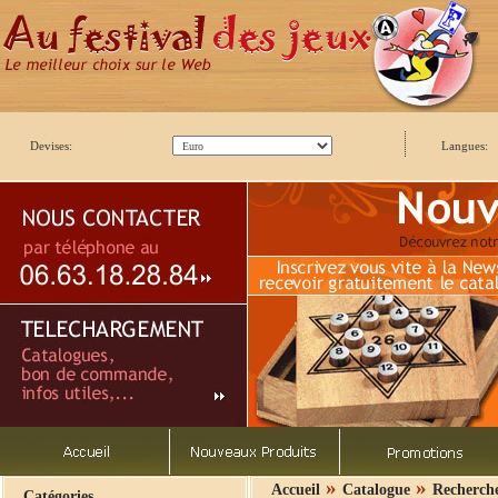
Devises:
Langues:
»
»
Accueil
Catalogue
Recherch
Catégories