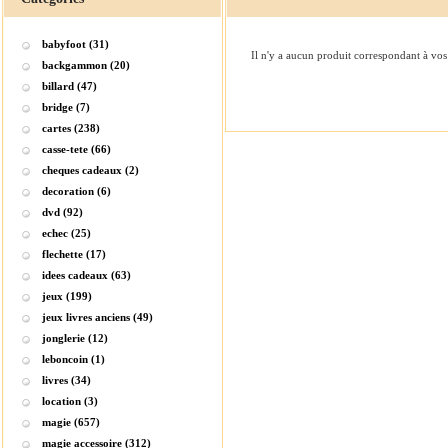
babyfoot (31)
Il n'y a aucun produit correspondant à vos 
backgammon (20)
billard (47)
bridge (7)
cartes (238)
casse-tete (66)
cheques cadeaux (2)
decoration (6)
dvd (92)
echec (25)
flechette (17)
idees cadeaux (63)
jeux (199)
jeux livres anciens (49)
jonglerie (12)
leboncoin (1)
livres (34)
location (3)
magie (657)
magie accessoire (312)