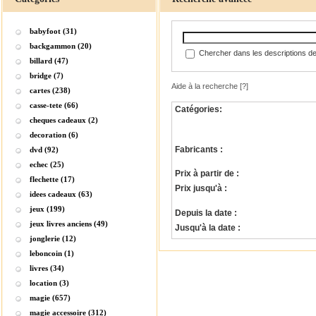
babyfoot (31)
backgammon (20)
Chercher dans les descriptions de
billard (47)
bridge (7)
Aide à la recherche
[?]
cartes (238)
casse-tete (66)
Catégories:
cheques cadeaux (2)
decoration (6)
Fabricants :
dvd (92)
echec (25)
Prix à partir de :
flechette (17)
Prix jusqu'à :
idees cadeaux (63)
jeux (199)
Depuis la date :
jeux livres anciens (49)
Jusqu'à la date :
jonglerie (12)
leboncoin (1)
livres (34)
location (3)
magie (657)
magie accessoire (312)