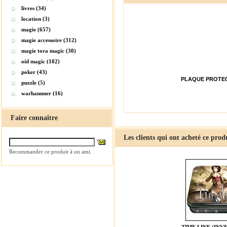
livres (34)
location (3)
magie (657)
magie accessoire (312)
magie tora magic (30)
oid magic (102)
poker (43)
PLAQUE PROTEC
puzzle (5)
warhammer (16)
Faire connaître
Les clients qui ont acheté ce prod
Recommander ce produit à un ami.