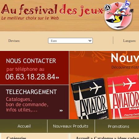
Devises:
Langues:
»
»
Catégories
Accueil
Catalogue
idees cade