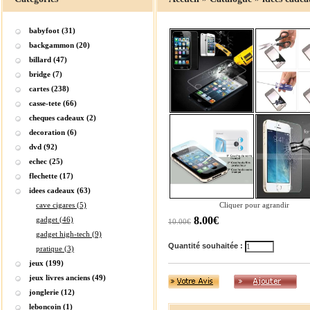
babyfoot (31)
backgammon (20)
billard (47)
bridge (7)
cartes (238)
casse-tete (66)
cheques cadeaux (2)
decoration (6)
dvd (92)
echec (25)
flechette (17)
idees cadeaux (63)
cave cigares (5)
Cliquer pour agrandir
8.00€
gadget (46)
10.00€
gadget high-tech (9)
Quantité souhaitée :
pratique (3)
jeux (199)
jeux livres anciens (49)
jonglerie (12)
leboncoin (1)