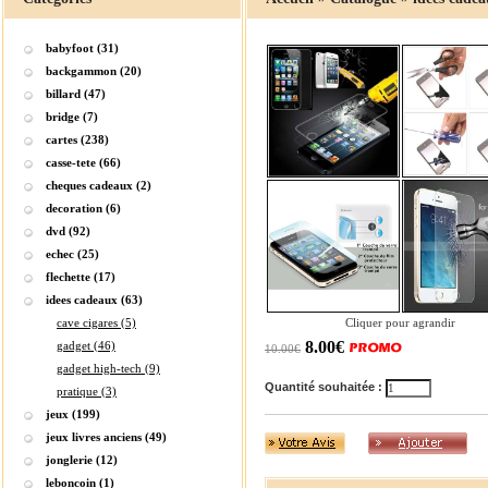
babyfoot (31)
backgammon (20)
billard (47)
bridge (7)
cartes (238)
casse-tete (66)
cheques cadeaux (2)
decoration (6)
dvd (92)
echec (25)
flechette (17)
idees cadeaux (63)
cave cigares (5)
Cliquer pour agrandir
8.00€
gadget (46)
10.00€
gadget high-tech (9)
Quantité souhaitée :
pratique (3)
jeux (199)
jeux livres anciens (49)
jonglerie (12)
leboncoin (1)