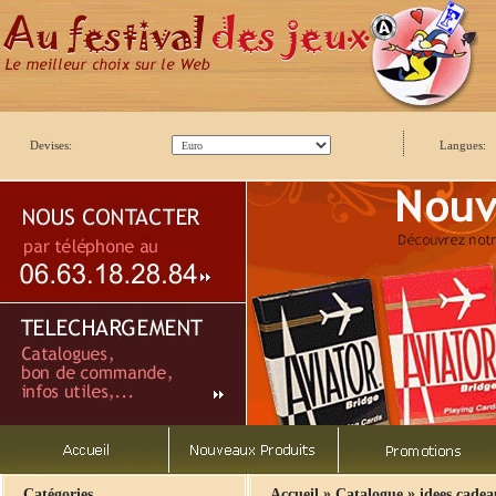
Devises:
Langues:
»
»
Catégories
Accueil
Catalogue
idees cade