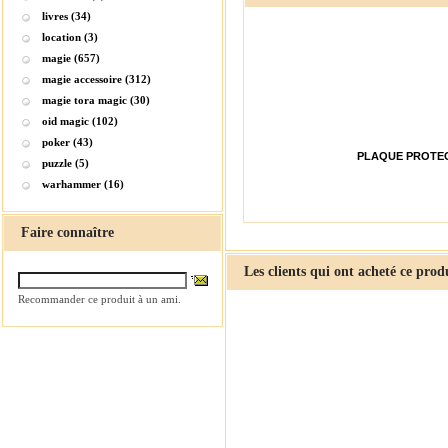
livres (34)
location (3)
magie (657)
magie accessoire (312)
magie tora magic (30)
oid magic (102)
poker (43)
PLAQUE PROTEC
puzzle (5)
warhammer (16)
Faire connaître
Les clients qui ont acheté ce prod
Recommander ce produit à un ami.