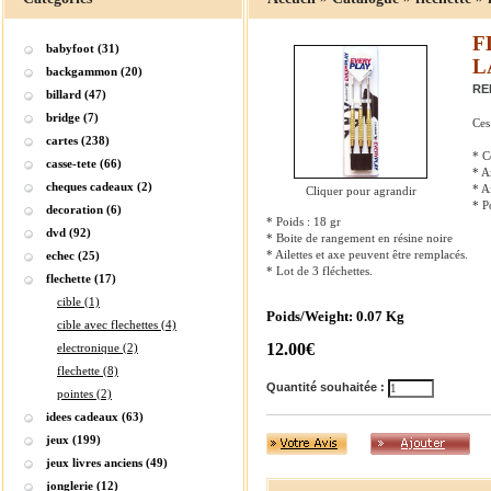
F
babyfoot (31)
L
backgammon (20)
RE
billard (47)
bridge (7)
Ces
cartes (238)
* C
casse-tete (66)
* A
cheques cadeaux (2)
* A
Cliquer pour agrandir
* P
decoration (6)
* Poids : 18 gr
dvd (92)
* Boite de rangement en résine noire
* Ailettes et axe peuvent être remplacés.
echec (25)
* Lot de 3 fléchettes.
flechette (17)
cible (1)
Poids/Weight: 0.07 Kg
cible avec flechettes (4)
12.00€
electronique (2)
flechette (8)
Quantité souhaitée :
pointes (2)
idees cadeaux (63)
jeux (199)
jeux livres anciens (49)
jonglerie (12)